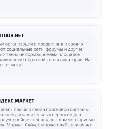
TIJOB.NET
х организаций в продвижении своего
ют социальные сети, форумы и другие
чие таких информационных площадок
лаживанию обратной связи аудитории. На
сах могут...
НДЕКС.МАРКЕТ
ндекс» помимо своей поисковой системы
витием дополнительных сервисов для
 популярнейших площадок с комментариями
екс.Маркет. Сейчас маркетплейс включает