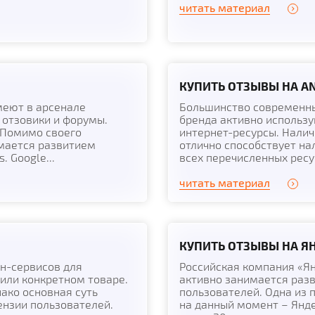
читать материал
КУПИТЬ ОТЗЫВЫ НА AN
меют в арсенале
Большинство современны
отзовики и форумы.
бренда активно использу
. Помимо своего
интернет-ресурсы. Нали
имается развитием
отлично способствует на
 Google...
всех перечисленных ресур
читать материал
КУПИТЬ ОТЗЫВЫ НА Я
йн-сервисов для
Российская компания «Я
 или конкретном товаре.
активно занимается раз
ако основная суть
пользователей. Одна из
ензии пользователей.
на данный момент – Янд