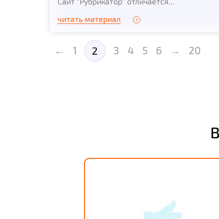
Сайт "Рубрикатор" отличается...
читать материал
←
1
3
4
5
6
→
20
2