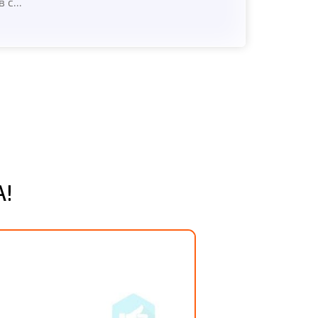
 с...
!