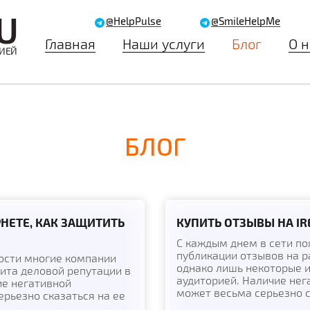
U
@HelpPulse
@SmileHelpMe
Главная
Наши услуги
Блог
О н
ЦИЕЙ
БЛОГ
НЕТЕ, КАК ЗАЩИТИТЬ
КУПИТЬ ОТЗЫВЫ НА I
С каждым днем в сети по
публикации отзывов на р
ости многие компании
однако лишь некоторые и
ита деловой репутации в
аудиторией. Наличие нег
ие негативной
может весьма серьезно ск
рьезно сказаться на ее